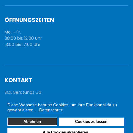
ÖFFNUNGSZEITEN
Mo. - Fr.:
08:00 bis 12:00 Uhr
13:00 bis 17:00 Uhr
KONTAKT
SOL Beratungs UG
Ellerstr. 12
Diese Webseite benutzt Cookies, um ihre Funktionalität zu
gewährleisten.
Datenschutz
86529 Schrobenhausen
Ablehnen
Cookies zulassen
0152 - 576 121 19
info@sol-service.de
Alle Cookies akzeptieren